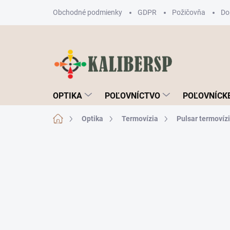
Prejsť
Obchodné podmienky
GDPR
Požičovňa
Do
na
obsah
OPTIKA
POĽOVNÍCTVO
POĽOVNÍCKE
Domov
Optika
Termovízia
Pulsar termovíz