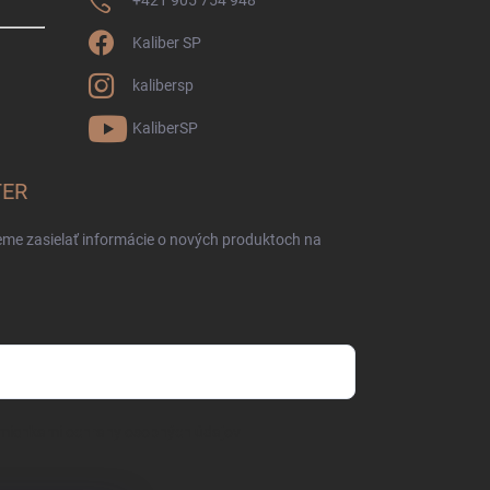
+421 905 754 948
Kaliber SP
kalibersp
KaliberSP
TER
eme zasielať informácie o nových produktoch na
mienkami ochrany osobných údajov