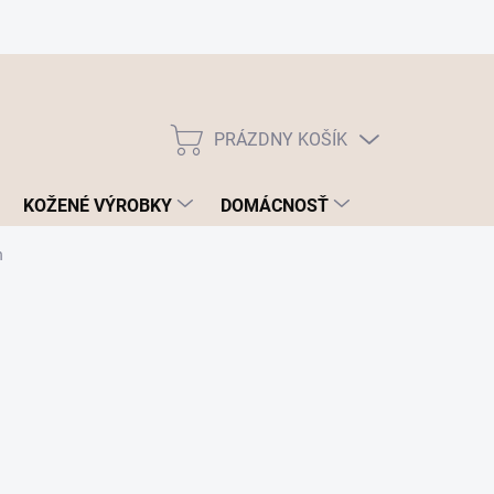
PRÁZDNY KOŠÍK
NÁKUPNÝ
KOŠÍK
KOŽENÉ VÝROBKY
DOMÁCNOSŤ
n