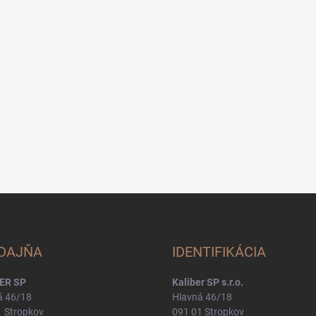
DAJŇA
IDENTIFIKÁCIA
ER SP
Kaliber SP s.r.o.
á 46/18
Hlavná 46/18
1 Stropkov
091 01 Stropkov