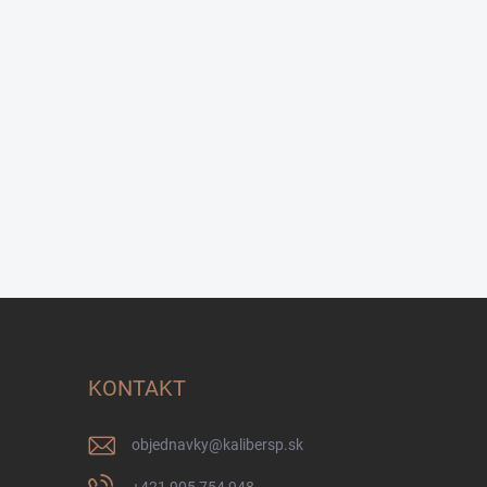
KONTAKT
objednavky
@
kalibersp.sk