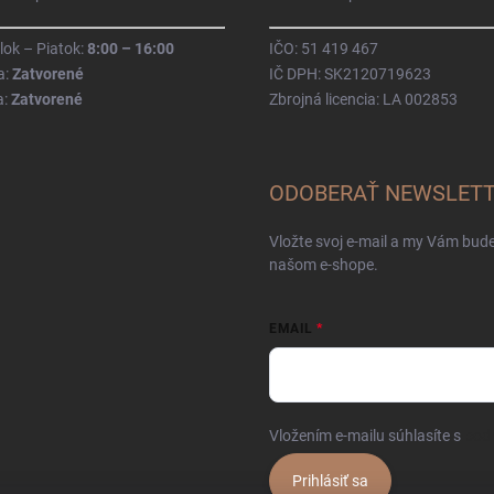
ok – Piatok:
8:00 – 16:00
IČO: 51 419 467
a:
Zatvorené
IČ DPH: SK2120719623
a:
Zatvorené
Zbrojná licencia: LA 002853
ODOBERAŤ NEWSLET
Vložte svoj e-mail a my Vám bud
našom e-shope.
EMAIL
Vložením e-mailu súhlasíte s
pod
Prihlásiť sa