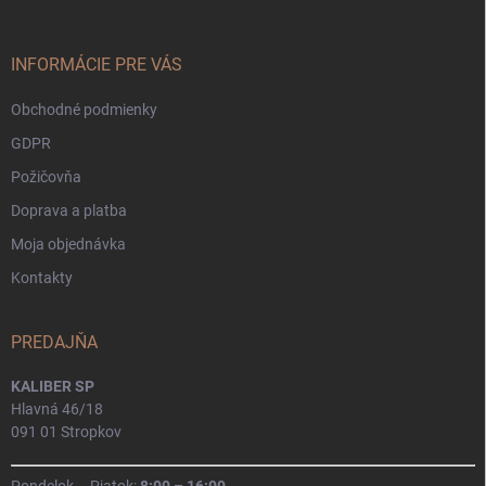
ä
t
i
INFORMÁCIE PRE VÁS
e
Obchodné podmienky
GDPR
Požičovňa
Doprava a platba
Moja objednávka
Kontakty
PREDAJŇA
KALIBER SP
Hlavná 46/18
091 01 Stropkov
Pondelok – Piatok:
8:00 – 16:00