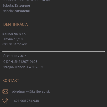
Sobota:
Zatvorené
Nedeľa:
Zatvorené
IDENTIFIKÁCIA
Kaliber SP s.r.o.
Hlavná 46/18
091 01 Stropkov
IČO: 51 419 467
IČ DPH: SK2120719623
Zbrojná licencia: LA 002853
KONTAKT
objednavky
@
kalibersp.sk
+421 905 754 948