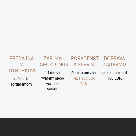
PREDAJŇA
ZÁRUKA
PORADENSTVO
DOPRAVA
V
SPOKOJNOSTI
A SERVIS
ZADARMO
STROPKOVE
14-dňové
Sme tu pre vás
pri nákupe nad
výmeny alebo
+421 905 754
100 EUR.
so širokým
vrátenie
948
sortimentom.
tovaru.
Z
á
p