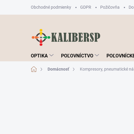
Prejsť
Obchodné podmienky
GDPR
Požičovňa
Do
na
obsah
OPTIKA
POĽOVNÍCTVO
POĽOVNÍCKE
Domov
Domácnosť
Kompresory, pneumatické ná