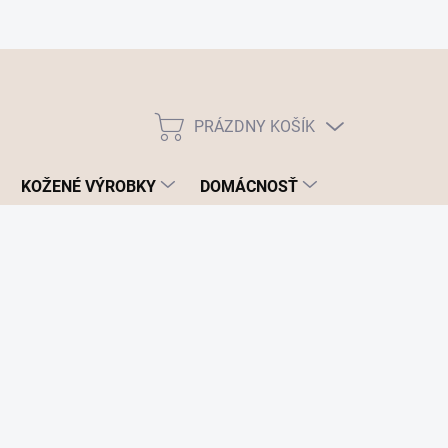
PRÁZDNY KOŠÍK
NÁKUPNÝ
KOŠÍK
KOŽENÉ VÝROBKY
DOMÁCNOSŤ