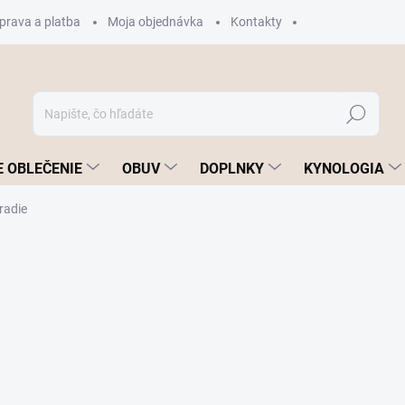
prava a platba
Moja objednávka
Kontakty
Hľadať
 OBLEČENIE
OBUV
DOPLNKY
KYNOLOGIA
radie