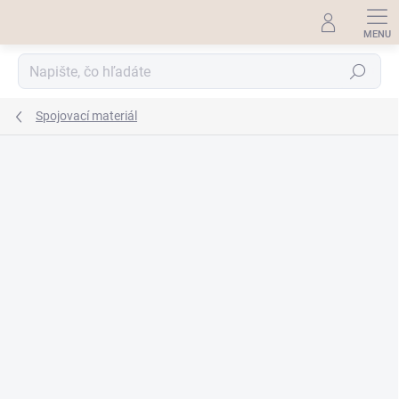
Prejsť
na
obsah
Hľadať
Spojovací materiál