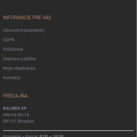
ä
t
i
INFORMÁCIE PRE VÁS
e
Obchodné podmienky
GDPR
Požičovňa
Doprava a platba
Moja objednávka
Kontakty
PREDAJŇA
KALIBER SP
Hlavná 46/18
091 01 Stropkov
Pondelok – Piatok:
8:00 – 16:00