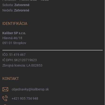
Sobota:
Zatvorené
Nedeľa:
Zatvorené
IDENTIFIKÁCIA
Kaliber SP s.r.o.
Hlavná 46/18
091 01 Stropkov
IČO: 51 419 467
IČ DPH: SK2120719623
Zbrojná licencia: LA 002853
KONTAKT
objednavky
@
kalibersp.sk
+421 905 754 948