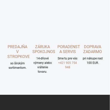
PREDAJŇA
ZÁRUKA
PORADENSTVO
DOPRAVA
V
SPOKOJNOSTI
A SERVIS
ZADARMO
STROPKOVE
14-dňové
Sme tu pre vás
pri nákupe nad
výmeny alebo
+421 905 754
100 EUR.
so širokým
vrátenie
948
sortimentom.
tovaru.
Z
á
p