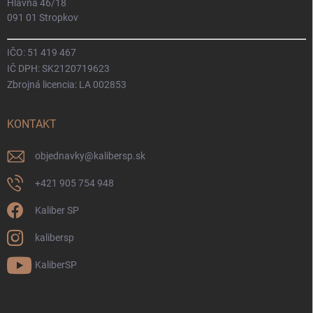
Hlavná 46/18
091 01 Stropkov
IČO: 51 419 467
IČ DPH: SK2120719623
Zbrojná licencia: LA 002853
KONTAKT
objednavky
@
kalibersp.sk
+421 905 754 948
Kaliber SP
kalibersp
KaliberSP