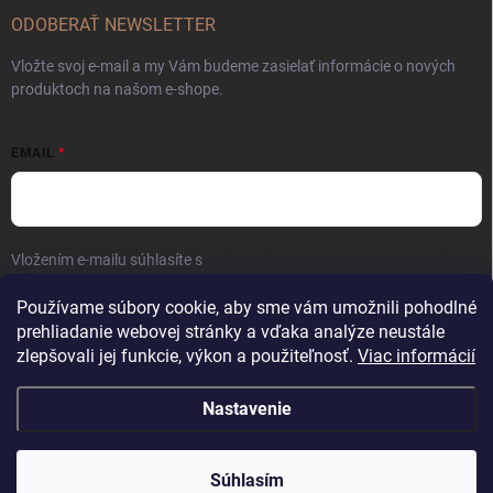
ODOBERAŤ NEWSLETTER
Vložte svoj e-mail a my Vám budeme zasielať informácie o nových
produktoch na našom e-shope.
EMAIL
Vložením e-mailu súhlasíte s
podmienkami ochrany osobných údajov
Prihlásiť sa
Používame súbory cookie, aby sme vám umožnili pohodlné
prehliadanie webovej stránky a vďaka analýze neustále
zlepšovali jej funkcie, výkon a použiteľnosť.
Viac informácií
Nastavenie
Copyright 2026
Kaliber SP s.r.o.
. Všetky práva vyhradené.
Súhlasím