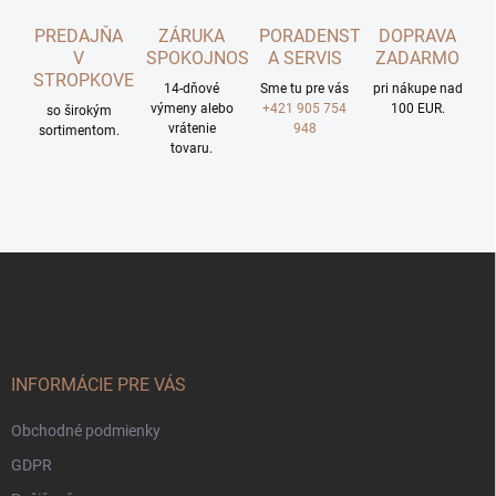
PREDAJŇA
ZÁRUKA
PORADENSTVO
DOPRAVA
V
SPOKOJNOSTI
A SERVIS
ZADARMO
STROPKOVE
14-dňové
Sme tu pre vás
pri nákupe nad
výmeny alebo
+421 905 754
100 EUR.
so širokým
vrátenie
948
sortimentom.
tovaru.
Z
á
p
ä
t
i
INFORMÁCIE PRE VÁS
e
Obchodné podmienky
GDPR