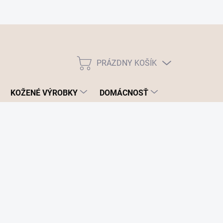
PRÁZDNY KOŠÍK
NÁKUPNÝ
KOŠÍK
KOŽENÉ VÝROBKY
DOMÁCNOSŤ