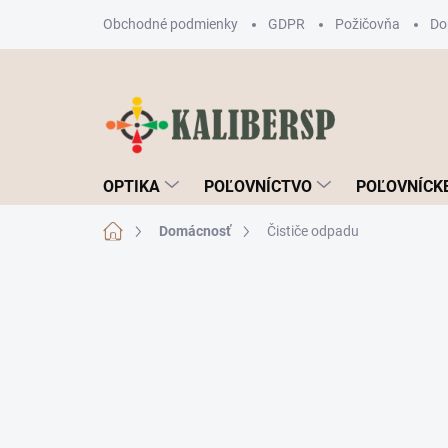
Prejsť
Obchodné podmienky
GDPR
Požičovňa
Do
na
obsah
OPTIKA
POĽOVNÍCTVO
POĽOVNÍCKE
Domov
Domácnosť
Čističe odpadu