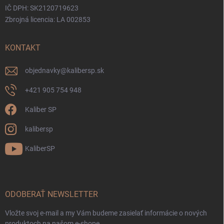
IČ DPH: SK2120719623
Zbrojná licencia: LA 002853
KONTAKT
objednavky
@
kalibersp.sk
+421 905 754 948
Kaliber SP
kalibersp
KaliberSP
ODOBERAŤ NEWSLETTER
Vložte svoj e-mail a my Vám budeme zasielať informácie o nových
produktoch na našom e-shope.