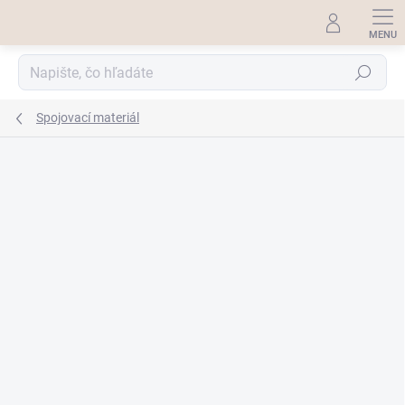
Prejsť
na
obsah
Hľadať
Spojovací materiál