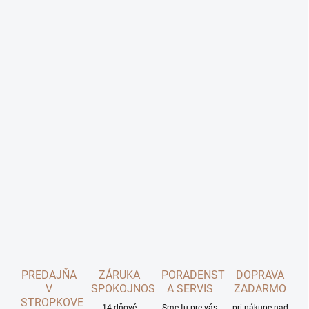
PREDAJŇA
ZÁRUKA
PORADENSTVO
DOPRAVA
V
SPOKOJNOSTI
A SERVIS
ZADARMO
STROPKOVE
14-dňové
Sme tu pre vás
pri nákupe nad