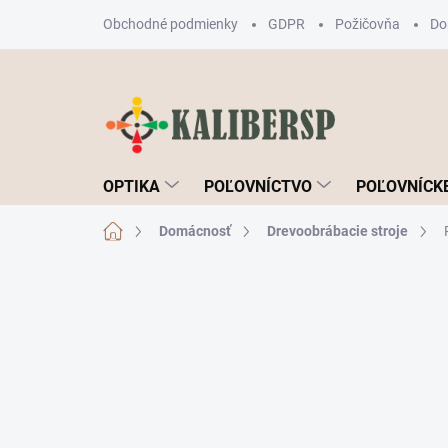
Prejsť
Obchodné podmienky
GDPR
Požičovňa
Do
na
obsah
OPTIKA
POĽOVNÍCTVO
POĽOVNÍCKE
Domov
Domácnosť
Drevoobrábacie stroje