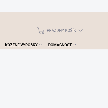
PRÁZDNY KOŠÍK
NÁKUPNÝ
KOŠÍK
KOŽENÉ VÝROBKY
DOMÁCNOSŤ