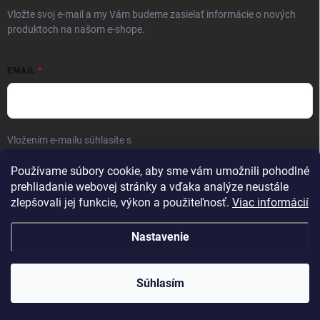
Vložte svoj e-mail a my Vám budeme zasielať informácie o nových
produktoch na našom e-shope.
EMAIL
Vložením e-mailu súhlasíte s
podmienkami ochrany osobných údajov
Prihlásiť sa
Používame súbory cookie, aby sme vám umožnili pohodlné
prehliadanie webovej stránky a vďaka analýze neustále
zlepšovali jej funkcie, výkon a použiteľnosť.
Viac informácií
Nastavenie
Copyright 2026
Kaliber SP s.r.o.
. Všetky práva vyhradené.
Súhlasím
Vytvoril Shoptet