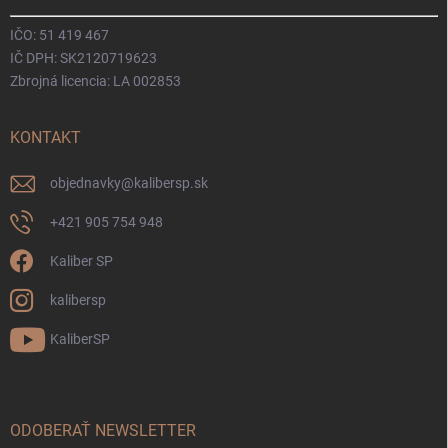
IČO: 51 419 467
IČ DPH: SK2120719623
Zbrojná licencia: LA 002853
KONTAKT
objednavky
@
kalibersp.sk
+421 905 754 948
Kaliber SP
kalibersp
KaliberSP
ODOBERAŤ NEWSLETTER