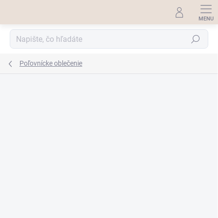
Prejsť
na
obsah
Hľadať
Poľovnícke oblečenie