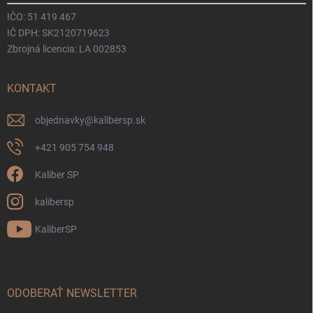
IČO: 51 419 467
IČ DPH: SK2120719623
Zbrojná licencia: LA 002853
KONTAKT
objednavky
@
kalibersp.sk
+421 905 754 948
Kaliber SP
kalibersp
KaliberSP
ODOBERAŤ NEWSLETTER