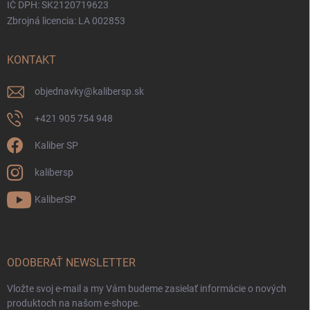
IČ DPH: SK2120719623
Zbrojná licencia: LA 002853
KONTAKT
objednavky
@
kalibersp.sk
+421 905 754 948
Kaliber SP
kalibersp
KaliberSP
ODOBERAŤ NEWSLETTER
Vložte svoj e-mail a my Vám budeme zasielať informácie o nových
produktoch na našom e-shope.