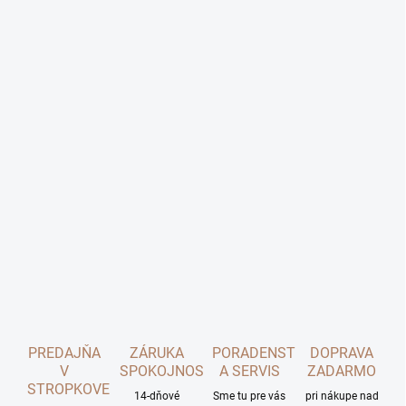
PREDAJŇA
ZÁRUKA
PORADENSTVO
DOPRAVA
V
SPOKOJNOSTI
A SERVIS
ZADARMO
STROPKOVE
14-dňové
Sme tu pre vás
pri nákupe nad