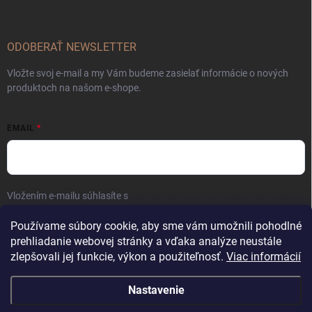
ODOBERAŤ NEWSLETTER
Vložte svoj e-mail a my Vám budeme zasielať informácie o nových
produktoch na našom e-shope.
EMAIL
Vložením e-mailu súhlasíte s
podmienkami ochrany osobných údajov
Prihlásiť sa
Používame súbory cookie, aby sme vám umožnili pohodlné
prehliadanie webovej stránky a vďaka analýze neustále
zlepšovali jej funkcie, výkon a použiteľnosť.
Viac informácií
Nastavenie