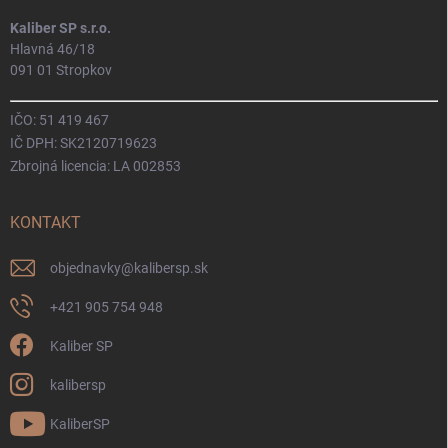
Kaliber SP s.r.o.
Hlavná 46/18
091 01 Stropkov
IČO: 51 419 467
IČ DPH: SK2120719623
Zbrojná licencia: LA 002853
KONTAKT
objednavky
@
kalibersp.sk
+421 905 754 948
Kaliber SP
kalibersp
KaliberSP