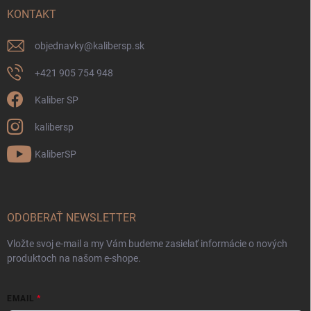
KONTAKT
objednavky
@
kalibersp.sk
+421 905 754 948
Kaliber SP
kalibersp
KaliberSP
ODOBERAŤ NEWSLETTER
Vložte svoj e-mail a my Vám budeme zasielať informácie o nových
produktoch na našom e-shope.
EMAIL