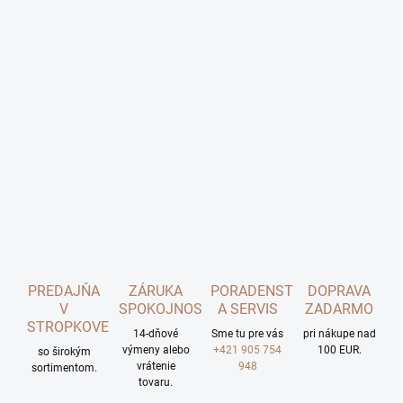
PREDAJŇA
ZÁRUKA
PORADENSTVO
DOPRAVA
V
SPOKOJNOSTI
A SERVIS
ZADARMO
STROPKOVE
14-dňové
Sme tu pre vás
pri nákupe nad
výmeny alebo
+421 905 754
100 EUR.
so širokým
vrátenie
948
sortimentom.
tovaru.