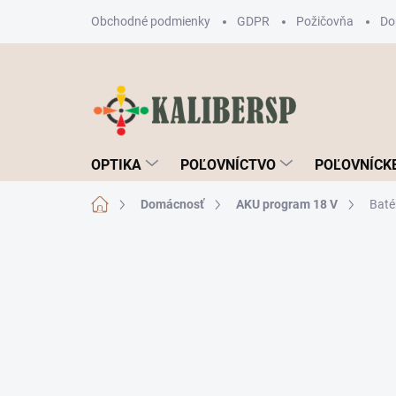
Prejsť
Obchodné podmienky
GDPR
Požičovňa
Do
na
obsah
OPTIKA
POĽOVNÍCTVO
POĽOVNÍCKE
Domov
Domácnosť
AKU program 18 V
Baté