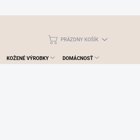
PRÁZDNY KOŠÍK
NÁKUPNÝ
KOŠÍK
KOŽENÉ VÝROBKY
DOMÁCNOSŤ