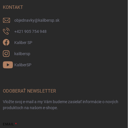
KONTAKT
objednavky
@
kalibersp.sk
+421 905 754 948
Kaliber SP
kalibersp
KaliberSP
ODOBERAŤ NEWSLETTER
Vložte svoj e-mail a my Vám budeme zasielať informácie o nových
produktoch na našom e-shope.
EMAIL