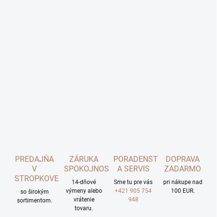
PREDAJŇA
ZÁRUKA
PORADENSTVO
DOPRAVA
V
SPOKOJNOSTI
A SERVIS
ZADARMO
STROPKOVE
14-dňové
Sme tu pre vás
pri nákupe nad
výmeny alebo
+421 905 754
100 EUR.
so širokým
vrátenie
948
sortimentom.
tovaru.