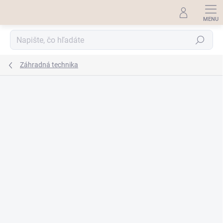
Prejsť
na
obsah
Hľadať
Záhradná technika