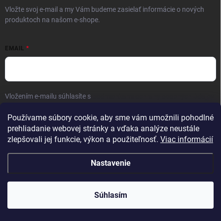
Vložte svoj e-mail a my Vám budeme zasielať informácie o nových
produktoch na našom e-shope.
EMAIL
Vložením e-mailu súhlasíte s
podmienkami ochrany osobných údajov
Prihlásiť sa
Používame súbory cookie, aby sme vám umožnili pohodlné
prehliadanie webovej stránky a vďaka analýze neustále
zlepšovali jej funkcie, výkon a použiteľnosť.
Viac informácií
Nastavenie
Copyright 2026
Kaliber SP s.r.o.
. Všetky práva vyhradené.
Súhlasím
Vytvoril Shoptet