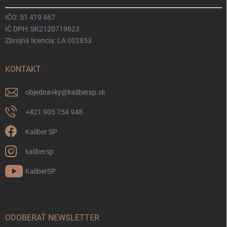
IČO: 51 419 467
IČ DPH: SK2120719623
Zbrojná licencia: LA 002853
KONTAKT
objednavky
@
kalibersp.sk
+421 905 754 948
Kaliber SP
kalibersp
KaliberSP
ODOBERAŤ NEWSLETTER