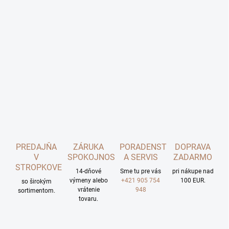
PREDAJŇA
ZÁRUKA
PORADENSTVO
DOPRAVA
V
SPOKOJNOSTI
A SERVIS
ZADARMO
STROPKOVE
14-dňové
Sme tu pre vás
pri nákupe nad
výmeny alebo
+421 905 754
100 EUR.
so širokým
vrátenie
948
sortimentom.
tovaru.