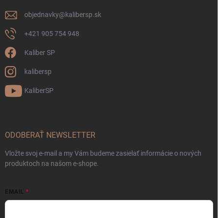
objednavky
@
kalibersp.sk
+421 905 754 948
Kaliber SP
kalibersp
KaliberSP
ODOBERAŤ NEWSLETTER
Vložte svoj e-mail a my Vám budeme zasielať informácie o nových
produktoch na našom e-shope.
EMAIL