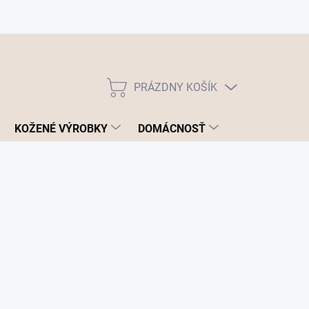
PRÁZDNY KOŠÍK
NÁKUPNÝ
KOŠÍK
KOŽENÉ VÝROBKY
DOMÁCNOSŤ