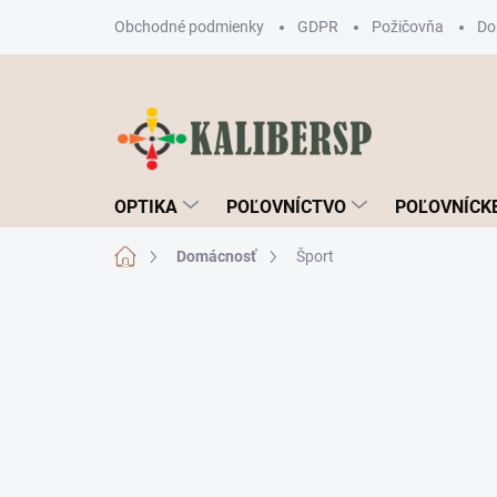
Prejsť
Obchodné podmienky
GDPR
Požičovňa
Do
na
obsah
OPTIKA
POĽOVNÍCTVO
POĽOVNÍCKE
Domov
Domácnosť
Šport