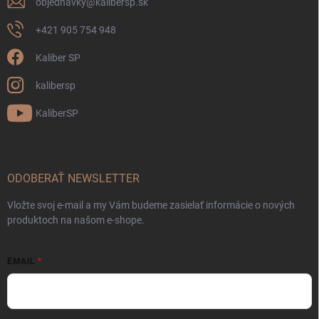
objednavky
@
kalibersp.sk
+421 905 754 948
Kaliber SP
kalibersp
KaliberSP
ODOBERAŤ NEWSLETTER
Vložte svoj e-mail a my Vám budeme zasielať informácie o nových
produktoch na našom e-shope.
EMAIL