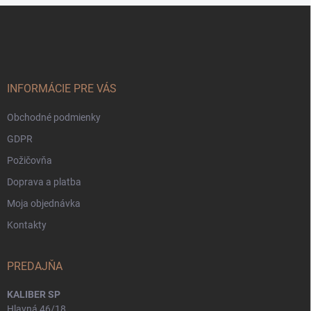
Z
á
p
ä
t
i
INFORMÁCIE PRE VÁS
e
Obchodné podmienky
GDPR
Požičovňa
Doprava a platba
Moja objednávka
Kontakty
PREDAJŇA
KALIBER SP
Hlavná 46/18