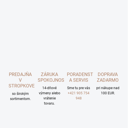
PREDAJŇA
ZÁRUKA
PORADENSTVO
DOPRAVA
V
SPOKOJNOSTI
A SERVIS
ZADARMO
STROPKOVE
14-dňové
Sme tu pre vás
pri nákupe nad
výmeny alebo
+421 905 754
100 EUR.
so širokým
vrátenie
948
sortimentom.
tovaru.