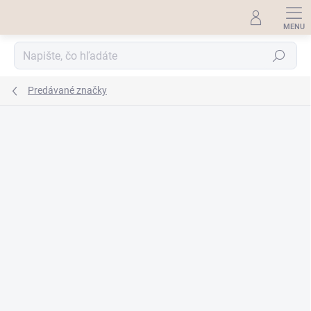
Prejsť
na
obsah
Hľadať
Predávané značky