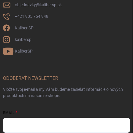
objednavky
@
kalibersp.sk
+421 905 754 948
Kaliber SP
kalibersp
KaliberSP
ODOBERAŤ NEWSLETTER
Vložte svoj e-mail a my Vám budeme zasielať informácie o nových
produktoch na našom e-shope.
EMAIL