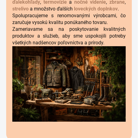
ďalekohľady
,
termovízie
a
nočné videnie
,
zbrane
,
strelivo
a množstvo ďalších
loveckých doplnkov
.
Spolupracujeme s renomovanými výrobcami, čo
zaručuje vysokú kvalitu ponúkaného tovaru.
Zameriavame sa na poskytovanie kvalitných
produktov a služieb, aby sme uspokojili potreby
všetkých nadšencov poľovníctva a prírody.