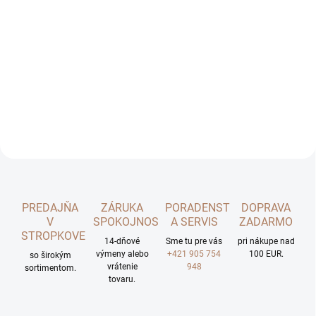
o
t
r
Prenájom plošiny
i
e
NISSAN Cabstar 20
b
Viac info
PREDAJŇA
ZÁRUKA
PORADENSTVO
DOPRAVA
V
SPOKOJNOSTI
A SERVIS
ZADARMO
STROPKOVE
14-dňové
Sme tu pre vás
pri nákupe nad
výmeny alebo
+421 905 754
100 EUR.
so širokým
vrátenie
948
sortimentom.
tovaru.