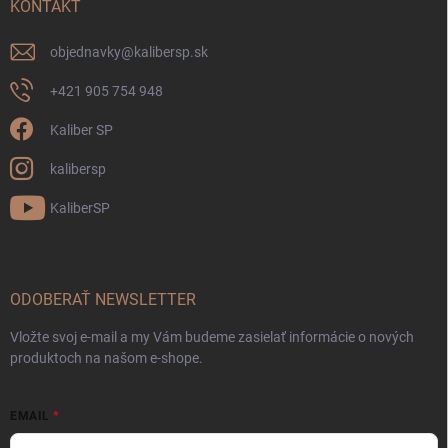
KONTAKT
objednavky
@
kalibersp.sk
+421 905 754 948
Kaliber SP
kalibersp
KaliberSP
ODOBERAŤ NEWSLETTER
Vložte svoj e-mail a my Vám budeme zasielať informácie o nových
produktoch na našom e-shope.
EMAIL