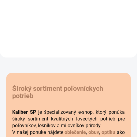
Senopex S10 LRF s laserovým
Termovízia FLIR SCOUT III 320 -
diaľkomerom
60HZ
Široký sortiment poľovníckych
potrieb
Kaliber SP
je špecializovaný e-shop, ktorý ponúka
široký sortiment kvalitných loveckých potrieb pre
poľovníkov, lesníkov a milovníkov prírody.
V našej ponuke nájdete
oblečenie
,
obuv
,
optiku
ako