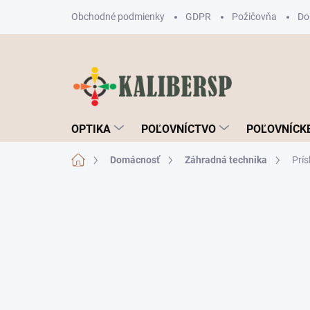
Prejsť
Obchodné podmienky
GDPR
Požičovňa
Do
na
obsah
OPTIKA
POĽOVNÍCTVO
POĽOVNÍCKE
Domov
Domácnosť
Záhradná technika
Prís