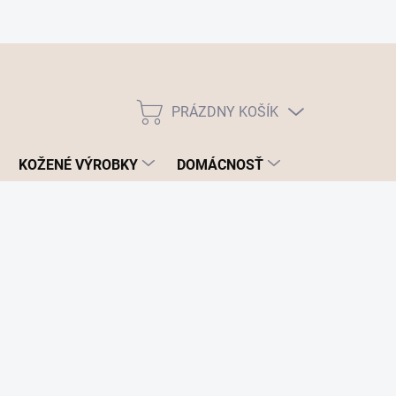
PRÁZDNY KOŠÍK
NÁKUPNÝ
KOŠÍK
KOŽENÉ VÝROBKY
DOMÁCNOSŤ