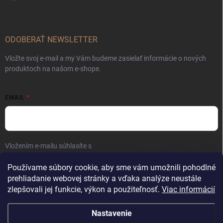
ODOBERAŤ NEWSLETTER
Vložte svoj e-mail a my Vám budeme zasielať informácie o nových
produktoch na našom e-shope.
EMAIL
Vložením e-mailu súhlasíte s
podmienkami ochrany osobných údajov
Prihlásiť sa
Používame súbory cookie, aby sme vám umožnili pohodlné
prehliadanie webovej stránky a vďaka analýze neustále
zlepšovali jej funkcie, výkon a použiteľnosť.
Viac informácií
Nastavenie