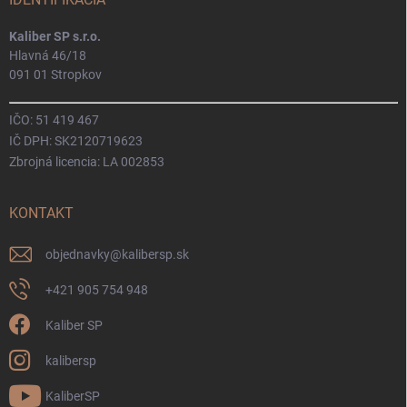
Kaliber SP s.r.o.
Hlavná 46/18
091 01 Stropkov
IČO: 51 419 467
IČ DPH: SK2120719623
Zbrojná licencia: LA 002853
KONTAKT
objednavky
@
kalibersp.sk
+421 905 754 948
Kaliber SP
kalibersp
KaliberSP