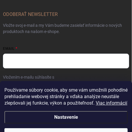
ODOBERAŤ NEWSLETTER
Vložte svoj e-mail a my Vám budeme zasielať informácie o nových
produktoch na našom e-shope.
EMAIL
Vložením e-mailu súhlasíte s
podmienkami ochrany osobných údajov
Prihlásiť sa
Používame súbory cookie, aby sme vám umožnili pohodlné
prehliadanie webovej stránky a vďaka analýze neustále
zlepšovali jej funkcie, výkon a použiteľnosť.
Viac informácií
Nastavenie