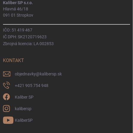
Kaliber SP s.r.o.
Hlavná 46/18
091 01 Stropkov
IČO: 51 419 467
IČ DPH: SK2120719623
Zbrojná licencia: LA 002853
KONTAKT
objednavky
@
kalibersp.sk
+421 905 754 948
Kaliber SP
kalibersp
KaliberSP