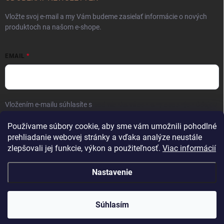
Vložte svoj e-mail a my Vám budeme zasielať informácie o nových
produktoch na našom e-shope.
EMAIL
Vložením e-mailu súhlasíte s
podmienkami ochrany osobných údajov
Prihlásiť sa
Používame súbory cookie, aby sme vám umožnili pohodlné
prehliadanie webovej stránky a vďaka analýze neustále
zlepšovali jej funkcie, výkon a použiteľnosť.
Viac informácií
Nastavenie
Copyright 2026
Kaliber SP s.r.o.
. Všetky práva vyhradené.
Súhlasím
Vytvoril Shoptet