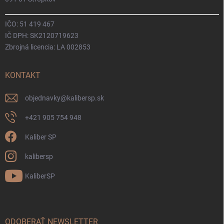
IČO: 51 419 467
IČ DPH: SK2120719623
Zbrojná licencia: LA 002853
KONTAKT
objednavky
@
kalibersp.sk
+421 905 754 948
Kaliber SP
kalibersp
KaliberSP
ODOBERAŤ NEWSLETTER