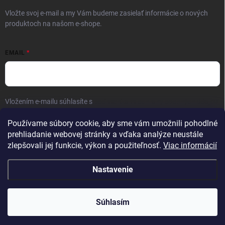
Vložte svoj e-mail a my Vám budeme zasielať informácie o nových
produktoch na našom e-shope.
EMAIL
Vložením e-mailu súhlasíte s
podmienkami ochrany osobných údajov
Prihlásiť sa
Používame súbory cookie, aby sme vám umožnili pohodlné
prehliadanie webovej stránky a vďaka analýze neustále
zlepšovali jej funkcie, výkon a použiteľnosť.
Viac informácií
Nastavenie
Copyright 2026
Kaliber SP s.r.o.
. Všetky práva vyhradené.
Súhlasím
Vytvoril Shoptet