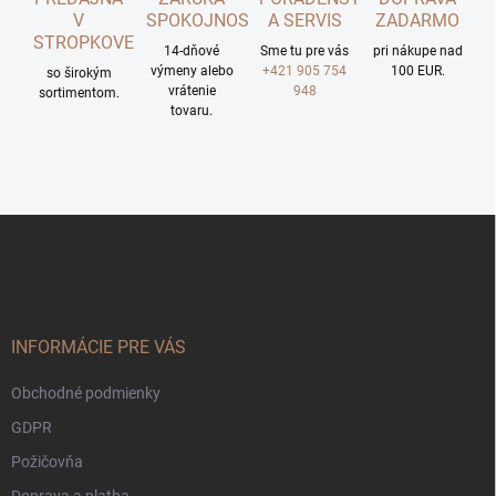
V
SPOKOJNOSTI
A SERVIS
ZADARMO
STROPKOVE
14-dňové
Sme tu pre vás
pri nákupe nad
výmeny alebo
+421 905 754
100 EUR.
so širokým
vrátenie
948
sortimentom.
tovaru.
Z
á
p
ä
t
i
INFORMÁCIE PRE VÁS
e
Obchodné podmienky
GDPR
Požičovňa
Doprava a platba