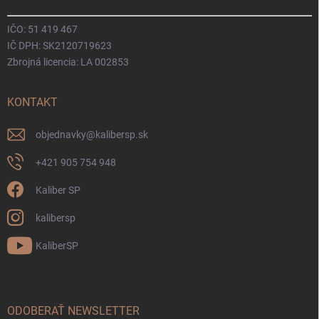
IČO: 51 419 467
IČ DPH: SK2120719623
Zbrojná licencia: LA 002853
KONTAKT
objednavky
@
kalibersp.sk
+421 905 754 948
Kaliber SP
kalibersp
KaliberSP
ODOBERAŤ NEWSLETTER