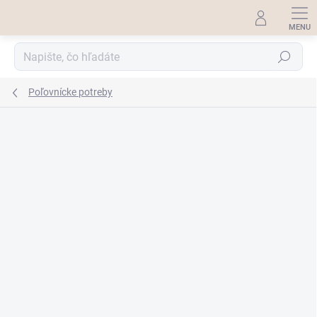
Prejsť
na
obsah
Hľadať
Poľovnícke potreby