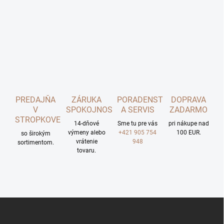
PREDAJŇA
ZÁRUKA
PORADENSTVO
DOPRAVA
V
SPOKOJNOSTI
A SERVIS
ZADARMO
STROPKOVE
14-dňové
Sme tu pre vás
pri nákupe nad
výmeny alebo
+421 905 754
100 EUR.
so širokým
vrátenie
948
sortimentom.
tovaru.
Z
á