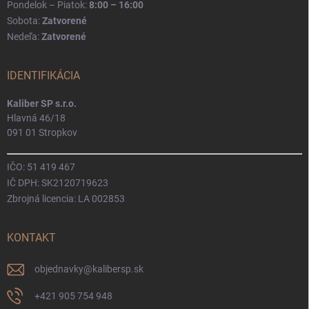
Pondelok – Piatok:
8:00 – 16:00
Sobota:
Zatvorené
Nedeľa:
Zatvorené
IDENTIFIKÁCIA
Kaliber SP s.r.o.
Hlavná 46/18
091 01 Stropkov
IČO: 51 419 467
IČ DPH: SK2120719623
Zbrojná licencia: LA 002853
KONTAKT
objednavky
@
kalibersp.sk
+421 905 754 948