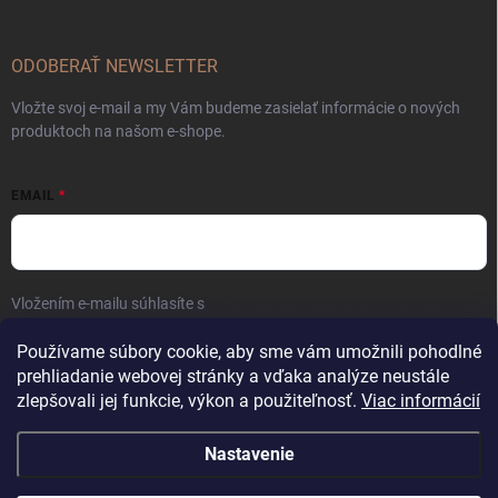
ODOBERAŤ NEWSLETTER
Vložte svoj e-mail a my Vám budeme zasielať informácie o nových
produktoch na našom e-shope.
EMAIL
Vložením e-mailu súhlasíte s
podmienkami ochrany osobných údajov
Prihlásiť sa
Používame súbory cookie, aby sme vám umožnili pohodlné
prehliadanie webovej stránky a vďaka analýze neustále
zlepšovali jej funkcie, výkon a použiteľnosť.
Viac informácií
Nastavenie