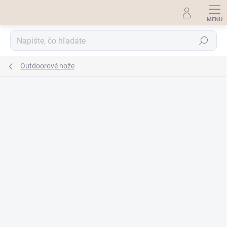
Prejsť
na
obsah
Hľadať
Outdoorové nože