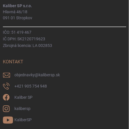
Kaliber SP s.r.o.
Hlavná 46/18
091 01 Stropkov
IČO: 51 419 467
IČ DPH: SK2120719623
Zbrojná licencia: LA 002853
KONTAKT
objednavky
@
kalibersp.sk
+421 905 754 948
Kaliber SP
kalibersp
KaliberSP