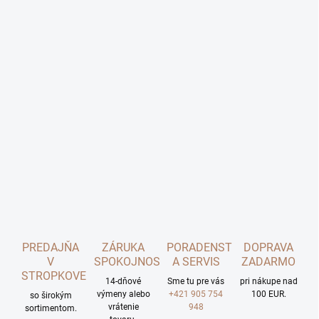
PREDAJŇA
ZÁRUKA
PORADENSTVO
DOPRAVA
V
SPOKOJNOSTI
A SERVIS
ZADARMO
STROPKOVE
14-dňové
Sme tu pre vás
pri nákupe nad
výmeny alebo
+421 905 754
100 EUR.
so širokým
vrátenie
948
sortimentom.