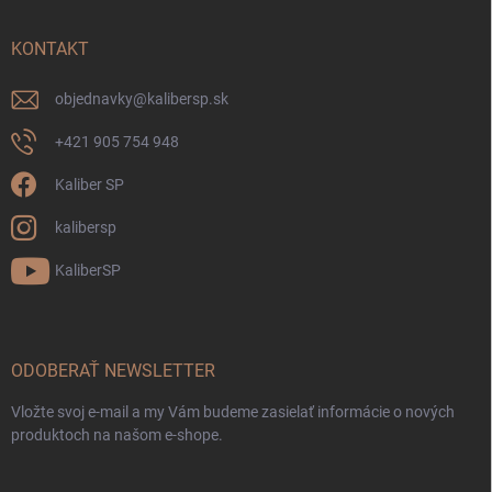
KONTAKT
objednavky
@
kalibersp.sk
+421 905 754 948
Kaliber SP
kalibersp
KaliberSP
ODOBERAŤ NEWSLETTER
Vložte svoj e-mail a my Vám budeme zasielať informácie o nových
produktoch na našom e-shope.