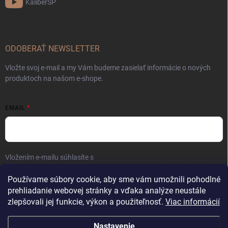
KaliberSP
ODOBERAŤ NEWSLETTER
Vložte svoj e-mail a my Vám budeme zasielať informácie o nových
produktoch na našom e-shope.
EMAIL
Vložením e-mailu súhlasíte s
podmienkami ochrany osobných údajov
Prihlásiť sa
Používame súbory cookie, aby sme vám umožnili pohodlné
prehliadanie webovej stránky a vďaka analýze neustále
zlepšovali jej funkcie, výkon a použiteľnosť.
Viac informácií
Nastavenie