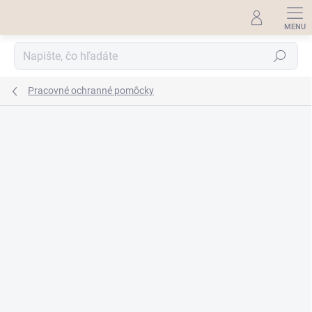
Prejsť
na
obsah
Hľadať
Pracovné ochranné pomôcky