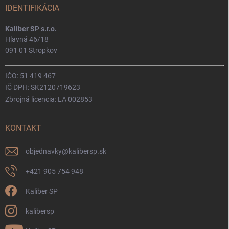
IDENTIFIKÁCIA
Kaliber SP s.r.o.
Hlavná 46/18
091 01 Stropkov
IČO: 51 419 467
IČ DPH: SK2120719623
Zbrojná licencia: LA 002853
KONTAKT
objednavky
@
kalibersp.sk
+421 905 754 948
Kaliber SP
kalibersp