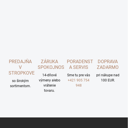
PREDAJŇA
ZÁRUKA
PORADENSTVO
DOPRAVA
V
SPOKOJNOSTI
A SERVIS
ZADARMO
STROPKOVE
14-dňové
Sme tu pre vás
pri nákupe nad
výmeny alebo
+421 905 754
100 EUR.
so širokým
vrátenie
948
sortimentom.
tovaru.
Z
á