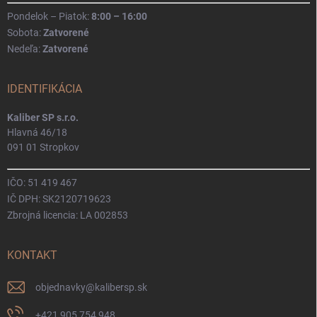
Pondelok – Piatok:
8:00 – 16:00
Sobota:
Zatvorené
Nedeľa:
Zatvorené
IDENTIFIKÁCIA
Kaliber SP s.r.o.
Hlavná 46/18
091 01 Stropkov
IČO: 51 419 467
IČ DPH: SK2120719623
Zbrojná licencia: LA 002853
KONTAKT
objednavky
@
kalibersp.sk
+421 905 754 948