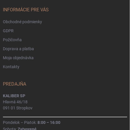
t
i
INFORMÁCIE PRE VÁS
e
Obchodné podmienky
GDPR
Požičovňa
Doprava a platba
Moja objednávka
Kontakty
PREDAJŇA
KALIBER SP
Hlavná 46/18
091 01 Stropkov
Pondelok – Piatok:
8:00 – 16:00
Sobota:
Zatvorené