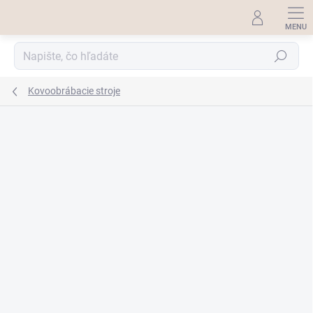
Prejsť
na
obsah
Hľadať
Kovoobrábacie stroje