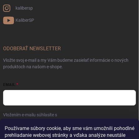
kalibersp
KaliberSP
ODOBERAŤ NEWSLETTER
Vložte svoj e-mail a my Vám budeme zasielať informácie o nových
produktoch na našom e-shope.
EMAIL
Vložením e-mailu súhlasíte s
podmienkami ochrany osobných údajov
Prihlásiť sa
Používame súbory cookie, aby sme vám umožnili pohodlné
prehliadanie webovej stránky a vďaka analýze neustále