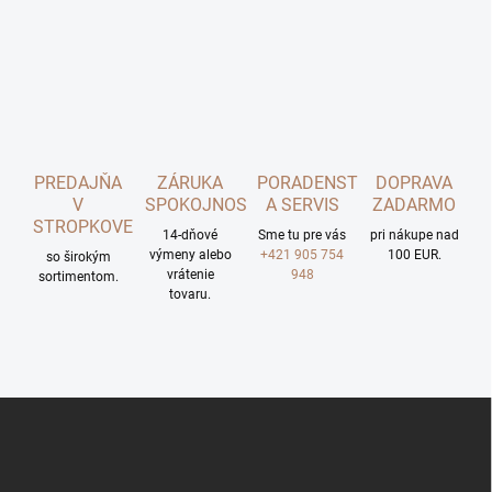
PREDAJŇA
ZÁRUKA
PORADENSTVO
DOPRAVA
V
SPOKOJNOSTI
A SERVIS
ZADARMO
STROPKOVE
14-dňové
Sme tu pre vás
pri nákupe nad
výmeny alebo
+421 905 754
100 EUR.
so širokým
vrátenie
948
sortimentom.
tovaru.
Z
á
p
ä