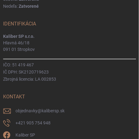
Nedeľa:
Zatvorené
IDENTIFIKÁCIA
Kaliber SP s.r.o.
Hlavná 46/18
091 01 Stropkov
IČO: 51 419 467
IČ DPH: SK2120719623
Zbrojná licencia: LA 002853
KONTAKT
objednavky
@
kalibersp.sk
+421 905 754 948
Kaliber SP