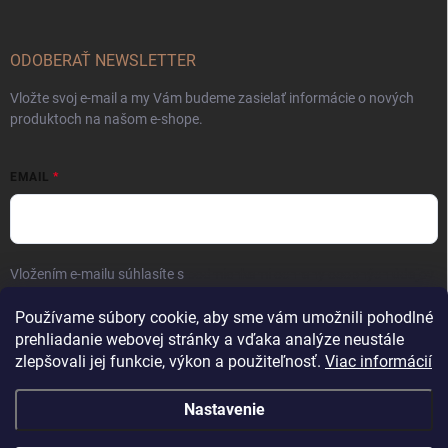
ODOBERAŤ NEWSLETTER
Vložte svoj e-mail a my Vám budeme zasielať informácie o nových
produktoch na našom e-shope.
EMAIL
Vložením e-mailu súhlasíte s
podmienkami ochrany osobných údajov
Prihlásiť sa
Používame súbory cookie, aby sme vám umožnili pohodlné
prehliadanie webovej stránky a vďaka analýze neustále
zlepšovali jej funkcie, výkon a použiteľnosť.
Viac informácií
Nastavenie