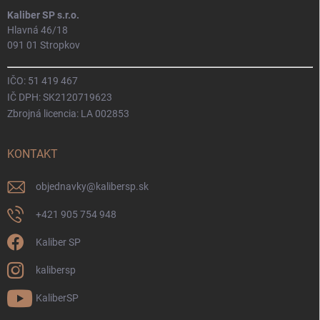
Kaliber SP s.r.o.
Hlavná 46/18
091 01 Stropkov
IČO: 51 419 467
IČ DPH: SK2120719623
Zbrojná licencia: LA 002853
KONTAKT
objednavky
@
kalibersp.sk
+421 905 754 948
Kaliber SP
kalibersp
KaliberSP