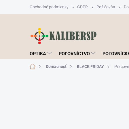
Prejsť
Obchodné podmienky
GDPR
Požičovňa
Do
na
obsah
OPTIKA
POĽOVNÍCTVO
POĽOVNÍCKE
Domov
Domácnosť
BLACK FRIDAY
Pracovn