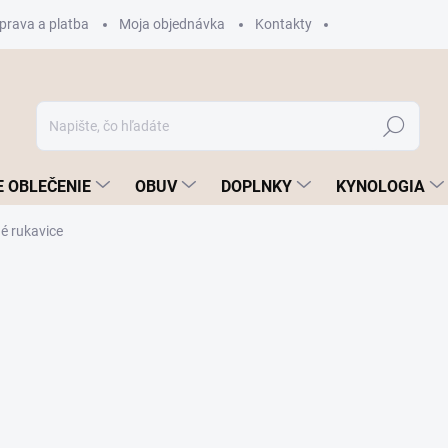
prava a platba
Moja objednávka
Kontakty
Hľadať
 OBLEČENIE
OBUV
DOPLNKY
KYNOLOGIA
é rukavice