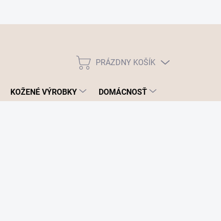
PRÁZDNY KOŠÍK
NÁKUPNÝ
KOŠÍK
KOŽENÉ VÝROBKY
DOMÁCNOSŤ