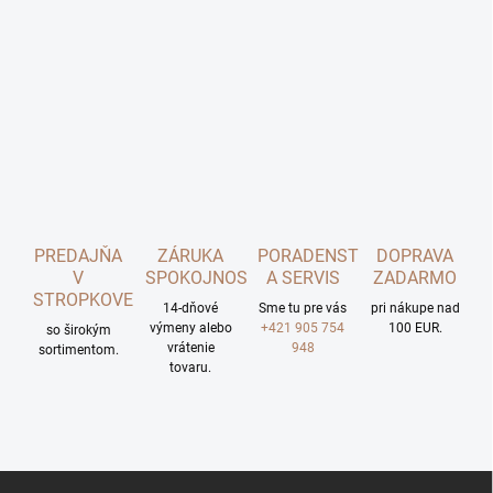
PREDAJŇA
ZÁRUKA
PORADENSTVO
DOPRAVA
V
SPOKOJNOSTI
A SERVIS
ZADARMO
STROPKOVE
14-dňové
Sme tu pre vás
pri nákupe nad
výmeny alebo
+421 905 754
100 EUR.
so širokým
vrátenie
948
sortimentom.
tovaru.
Z