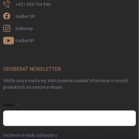
+421 905 754 948
Kaliber SP
kalibersp
KaliberSP
ODOBERAŤ NEWSLETTER
Vložte svoj e-mail a my Vám budeme zasielať informácie o nových
produktoch na našom e-shope.
EMAIL
Vložením e-mailu súhlasíte s
podmienkami ochrany osobných údajov