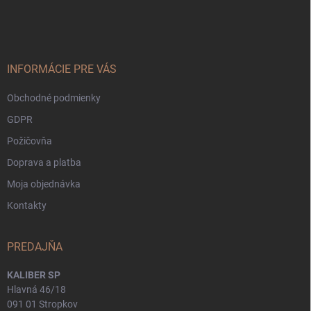
á
p
ä
t
i
INFORMÁCIE PRE VÁS
e
Obchodné podmienky
GDPR
Požičovňa
Doprava a platba
Moja objednávka
Kontakty
PREDAJŇA
KALIBER SP
Hlavná 46/18
091 01 Stropkov