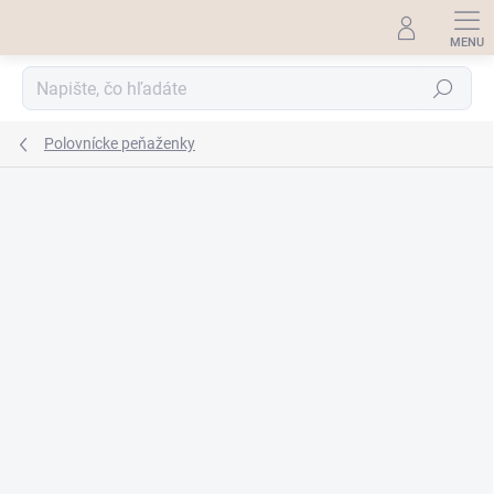
Prejsť
na
obsah
Hľadať
Polovnícke peňaženky