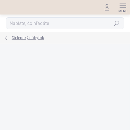
Prejsť
na
obsah
Hľadať
Dielenský nábytok