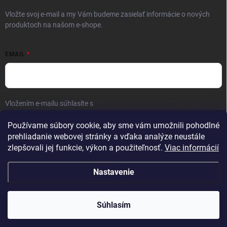
Vložte svoj e-mail a my Vám budeme zasielať informácie o nových
produktoch na našom e-shope.
EMAIL
Vložením e-mailu súhlasíte s
podmienkami ochrany osobných údajov
Prihlásiť sa
Používame súbory cookie, aby sme vám umožnili pohodlné
prehliadanie webovej stránky a vďaka analýze neustále
zlepšovali jej funkcie, výkon a použiteľnosť.
Viac informácií
Nastavenie
Copyright 2026
Kaliber SP s.r.o.
. Všetky práva vyhradené.
Súhlasím
Vytvoril Shoptet