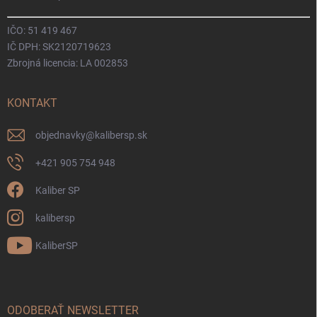
IČO: 51 419 467
IČ DPH: SK2120719623
Zbrojná licencia: LA 002853
KONTAKT
objednavky
@
kalibersp.sk
+421 905 754 948
Kaliber SP
kalibersp
KaliberSP
ODOBERAŤ NEWSLETTER