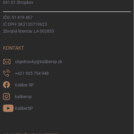
091 01 Stropkov
IČO: 51 419 467
IČ DPH: SK2120719623
Zbrojná licencia: LA 002853
KONTAKT
objednavky
@
kalibersp.sk
+421 905 754 948
Kaliber SP
kalibersp
KaliberSP