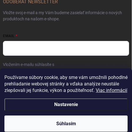
ODOBERAŤ NEWSLETTER
Vložte svoj e-mail a my Vám budeme zasielať informácie o nových
produktoch na našom e-shope.
EMAIL
Vložením e-mailu súhlasíte s
podmienkami ochrany osobných údajov
Prihlásiť sa
Používame súbory cookie, aby sme vám umožnili pohodlné
prehliadanie webovej stránky a vďaka analýze neustále
zlepšovali jej funkcie, výkon a použiteľnosť.
Viac informácií
Nastavenie
Copyright 2026
Kaliber SP s.r.o.
. Všetky práva vyhradené.
Súhlasím
Vytvoril Shoptet