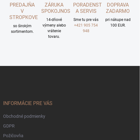
PREDAJŇA
ZÁRUKA
PORADENSTVO
DOPRAVA
V
SPOKOJNOSTI
A SERVIS
ZADARMO
STROPKOVE
14-dňové
Sme tu pre vás
pri nákupe nad
výmeny alebo
+421 905 754
100 EUR.
so širokým
vrátenie
948
sortimentom.
tovaru.
Z
á
p
ä
t
i
INFORMÁCIE PRE VÁS
e
Obchodné podmienky
GDPR
Požičovňa