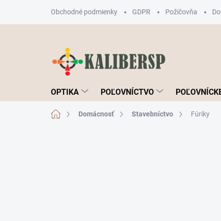
Prejsť
Obchodné podmienky
GDPR
Požičovňa
Do
na
obsah
OPTIKA
POĽOVNÍCTVO
POĽOVNÍCKE
Domov
Domácnosť
Stavebníctvo
Fúriky