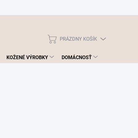
PRÁZDNY KOŠÍK
NÁKUPNÝ
KOŠÍK
KOŽENÉ VÝROBKY
DOMÁCNOSŤ