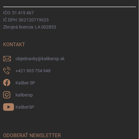
IČO: 51 419 467
IČ DPH: SK2120719623
Zbrojná licencia: LA 002853
KONTAKT
objednavky
@
kalibersp.sk
+421 905 754 948
Kaliber SP
kalibersp
KaliberSP
ODOBERAŤ NEWSLETTER