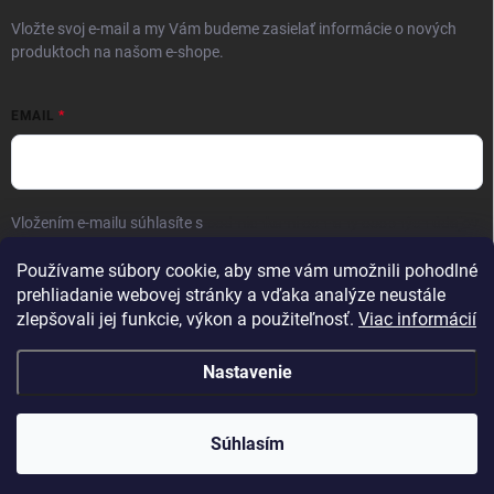
Vložte svoj e-mail a my Vám budeme zasielať informácie o nových
produktoch na našom e-shope.
EMAIL
Vložením e-mailu súhlasíte s
podmienkami ochrany osobných údajov
Prihlásiť sa
Používame súbory cookie, aby sme vám umožnili pohodlné
prehliadanie webovej stránky a vďaka analýze neustále
zlepšovali jej funkcie, výkon a použiteľnosť.
Viac informácií
Nastavenie
Copyright 2026
Kaliber SP s.r.o.
. Všetky práva vyhradené.
Súhlasím
Vytvoril Shoptet