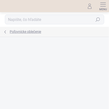
Prejsť
na
obsah
Hľadať
Poľovnícke oblečenie