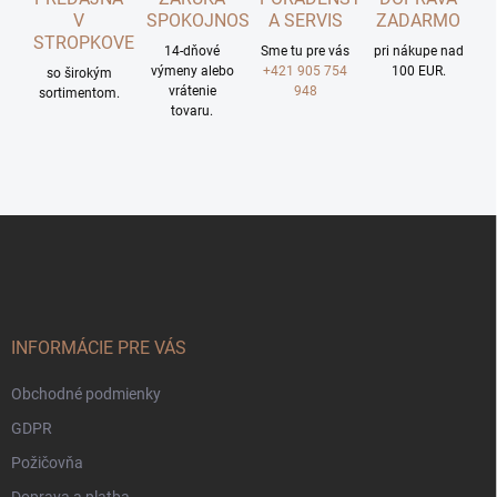
V
SPOKOJNOSTI
A SERVIS
ZADARMO
STROPKOVE
14-dňové
Sme tu pre vás
pri nákupe nad
výmeny alebo
+421 905 754
100 EUR.
so širokým
vrátenie
948
sortimentom.
tovaru.
Z
á
p
ä
t
i
INFORMÁCIE PRE VÁS
e
Obchodné podmienky
GDPR
Požičovňa
Doprava a platba