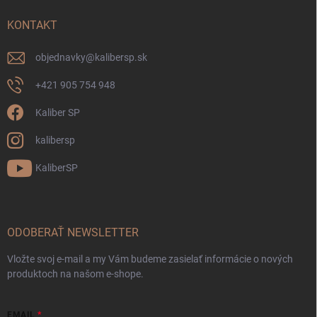
KONTAKT
objednavky
@
kalibersp.sk
+421 905 754 948
Kaliber SP
kalibersp
KaliberSP
ODOBERAŤ NEWSLETTER
Vložte svoj e-mail a my Vám budeme zasielať informácie o nových
produktoch na našom e-shope.
EMAIL