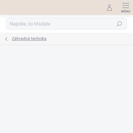
Prejsť
na
obsah
Hľadať
Záhradná technika