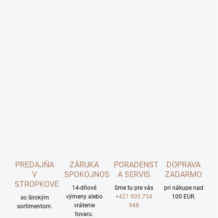
PREDAJŇA
ZÁRUKA
PORADENSTVO
DOPRAVA
V
SPOKOJNOSTI
A SERVIS
ZADARMO
STROPKOVE
14-dňové
Sme tu pre vás
pri nákupe nad
výmeny alebo
+421 905 754
100 EUR.
so širokým
vrátenie
948
sortimentom.
tovaru.