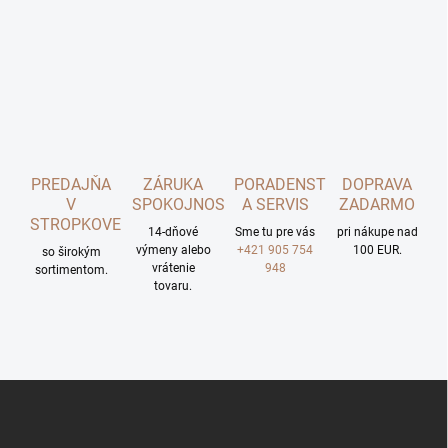
PREDAJŇA
ZÁRUKA
PORADENSTVO
DOPRAVA
V
SPOKOJNOSTI
A SERVIS
ZADARMO
STROPKOVE
14-dňové
Sme tu pre vás
pri nákupe nad
výmeny alebo
+421 905 754
100 EUR.
so širokým
vrátenie
948
sortimentom.
tovaru.
Z
á
p