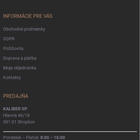
ä
t
i
INFORMÁCIE PRE VÁS
e
Obchodné podmienky
GDPR
Požičovňa
Doprava a platba
Moja objednávka
Kontakty
PREDAJŇA
KALIBER SP
Hlavná 46/18
091 01 Stropkov
Pondelok – Piatok:
8:00 – 16:00