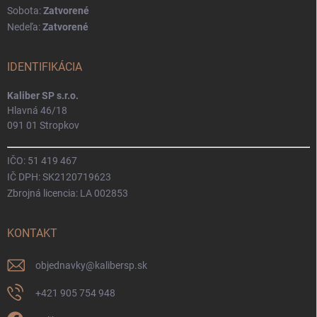
Sobota:
Zatvorené
Nedeľa:
Zatvorené
IDENTIFIKÁCIA
Kaliber SP s.r.o.
Hlavná 46/18
091 01 Stropkov
IČO: 51 419 467
IČ DPH: SK2120719623
Zbrojná licencia: LA 002853
KONTAKT
objednavky
@
kalibersp.sk
+421 905 754 948