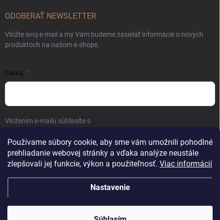
ODOBERAŤ NEWSLETTER
Vložte svoj e-mail a my Vám budeme zasielať informácie o nových
produktoch na našom e-shope.
EMAIL
Vložením e-mailu súhlasíte s
podmienkami ochrany osobných údajov
Prihlásiť sa
Používame súbory cookie, aby sme vám umožnili pohodlné
prehliadanie webovej stránky a vďaka analýze neustále
zlepšovali jej funkcie, výkon a použiteľnosť.
Viac informácií
Nastavenie
Copyright 2026
Kaliber SP s.r.o.
. Všetky práva vyhradené.
Súhlasím