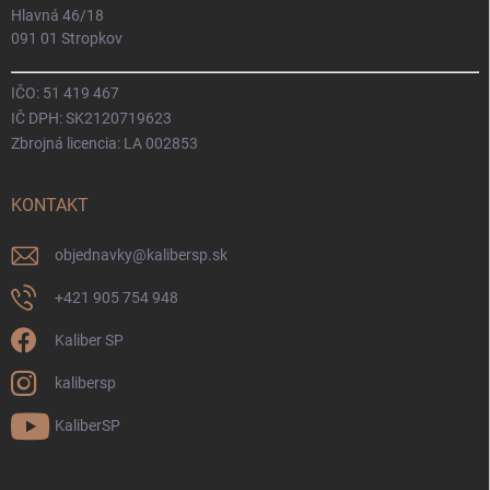
Hlavná 46/18
091 01 Stropkov
IČO: 51 419 467
IČ DPH: SK2120719623
Zbrojná licencia: LA 002853
KONTAKT
objednavky
@
kalibersp.sk
+421 905 754 948
Kaliber SP
kalibersp
KaliberSP