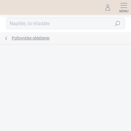
Prejsť
na
obsah
Hľadať
Poľovnícke oblečenie