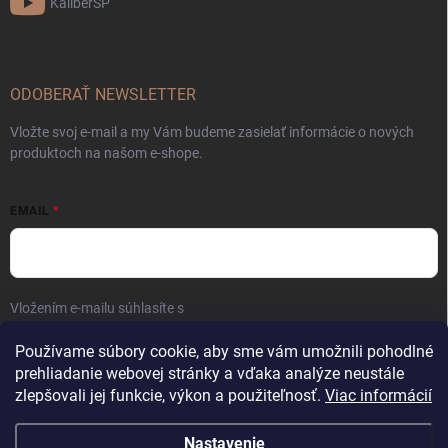
KaliberSP
ODOBERAŤ NEWSLETTER
Vložte svoj e-mail a my Vám budeme zasielať informácie o nových
produktoch na našom e-shope.
EMAIL
Vložením e-mailu súhlasíte s
podmienkami ochrany osobných údajov
Prihlásiť sa
Používame súbory cookie, aby sme vám umožnili pohodlné
prehliadanie webovej stránky a vďaka analýze neustále
zlepšovali jej funkcie, výkon a použiteľnosť.
Viac informácií
Nastavenie