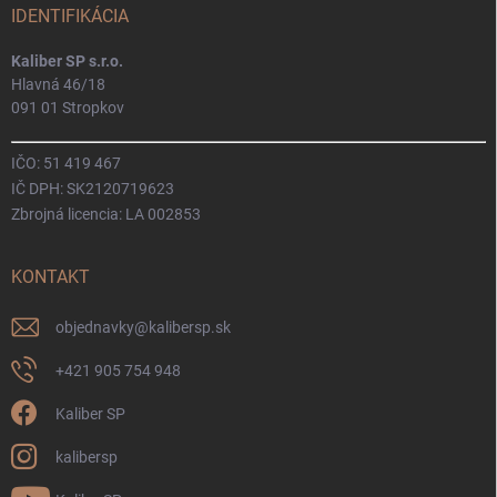
IDENTIFIKÁCIA
Kaliber SP s.r.o.
Hlavná 46/18
091 01 Stropkov
IČO: 51 419 467
IČ DPH: SK2120719623
Zbrojná licencia: LA 002853
KONTAKT
objednavky
@
kalibersp.sk
+421 905 754 948
Kaliber SP
kalibersp