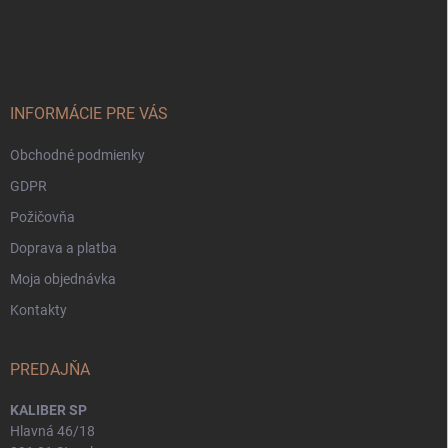
Z
á
p
ä
t
i
INFORMÁCIE PRE VÁS
e
Obchodné podmienky
GDPR
Požičovňa
Doprava a platba
Moja objednávka
Kontakty
PREDAJŇA
KALIBER SP
Hlavná 46/18