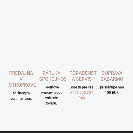
PREDAJŇA
ZÁRUKA
PORADENSTVO
DOPRAVA
V
SPOKOJNOSTI
A SERVIS
ZADARMO
STROPKOVE
14-dňové
Sme tu pre vás
pri nákupe nad
výmeny alebo
+421 905 754
100 EUR.
so širokým
vrátenie
948
sortimentom.
tovaru.