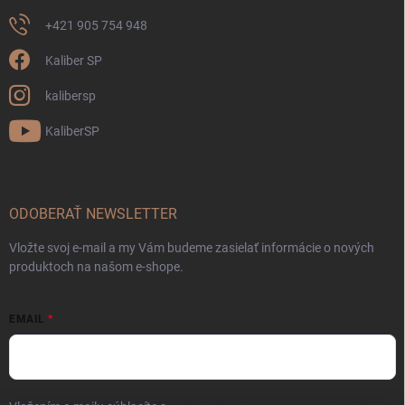
+421 905 754 948
Kaliber SP
kalibersp
KaliberSP
ODOBERAŤ NEWSLETTER
Vložte svoj e-mail a my Vám budeme zasielať informácie o nových
produktoch na našom e-shope.
EMAIL