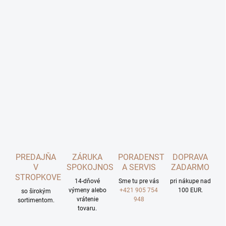
PREDAJŇA
ZÁRUKA
PORADENSTVO
DOPRAVA
V
SPOKOJNOSTI
A SERVIS
ZADARMO
STROPKOVE
14-dňové
Sme tu pre vás
pri nákupe nad
výmeny alebo
+421 905 754
100 EUR.
so širokým
vrátenie
948
sortimentom.
tovaru.