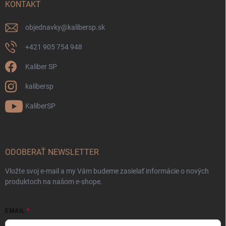
KONTAKT
objednavky
@
kalibersp.sk
+421 905 754 948
Kaliber SP
kalibersp
KaliberSP
ODOBERAŤ NEWSLETTER
Vložte svoj e-mail a my Vám budeme zasielať informácie o nových
produktoch na našom e-shope.
EMAIL