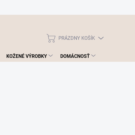
PRÁZDNY KOŠÍK
NÁKUPNÝ
KOŠÍK
KOŽENÉ VÝROBKY
DOMÁCNOSŤ