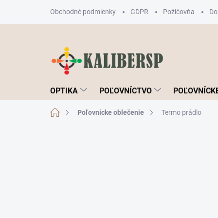
Prejsť
Obchodné podmienky
GDPR
Požičovňa
Do
na
obsah
OPTIKA
POĽOVNÍCTVO
POĽOVNÍCKE
Domov
Poľovnícke oblečenie
Termo prádlo