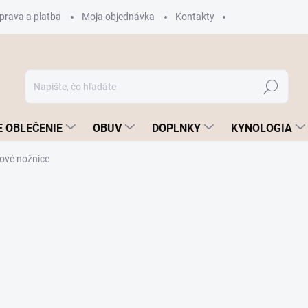
prava a platba
Moja objednávka
Kontakty
Hľadať
 OBLEČENIE
OBUV
DOPLNKY
KYNOLOGIA
tové nožnice