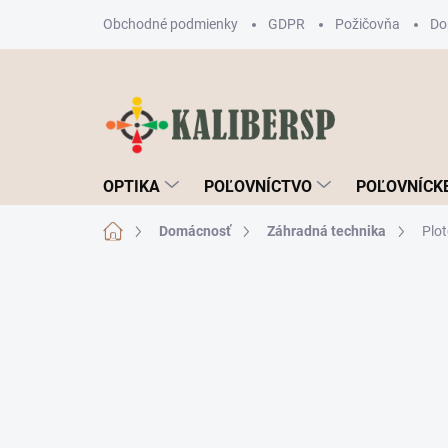
Prejsť
Obchodné podmienky
GDPR
Požičovňa
Do
na
obsah
OPTIKA
POĽOVNÍCTVO
POĽOVNÍCKE
Domov
Domácnosť
Záhradná technika
Plo