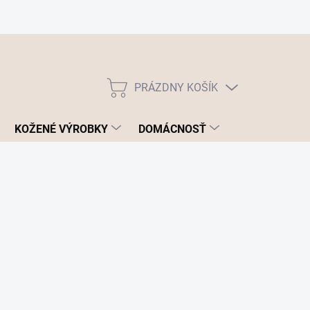
PRÁZDNY KOŠÍK
NÁKUPNÝ
KOŠÍK
KOŽENÉ VÝROBKY
DOMÁCNOSŤ