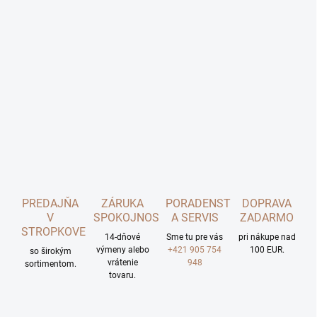
PREDAJŇA
ZÁRUKA
PORADENSTVO
DOPRAVA
V
SPOKOJNOSTI
A SERVIS
ZADARMO
STROPKOVE
14-dňové
Sme tu pre vás
pri nákupe nad
výmeny alebo
+421 905 754
100 EUR.
so širokým
vrátenie
948
sortimentom.
tovaru.