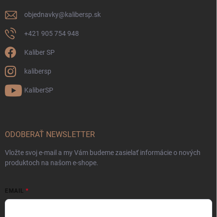
objednavky
@
kalibersp.sk
+421 905 754 948
Kaliber SP
kalibersp
KaliberSP
ODOBERAŤ NEWSLETTER
Vložte svoj e-mail a my Vám budeme zasielať informácie o nových
produktoch na našom e-shope.
EMAIL