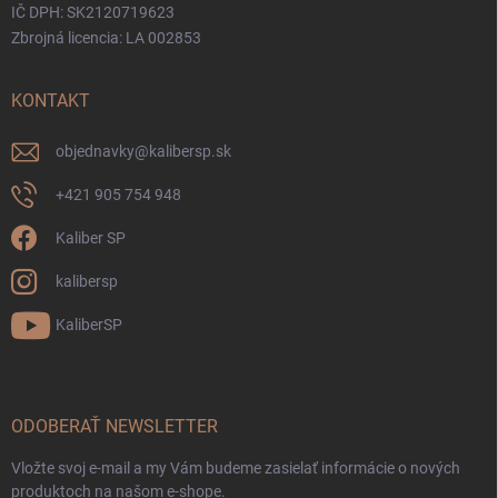
IČ DPH: SK2120719623
Zbrojná licencia: LA 002853
KONTAKT
objednavky
@
kalibersp.sk
+421 905 754 948
Kaliber SP
kalibersp
KaliberSP
ODOBERAŤ NEWSLETTER
Vložte svoj e-mail a my Vám budeme zasielať informácie o nových
produktoch na našom e-shope.