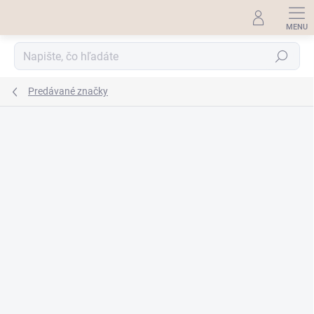
Prejsť
na
obsah
Hľadať
Predávané značky