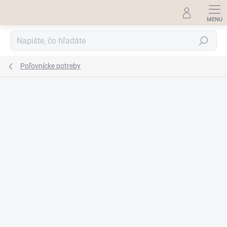
Prejsť
na
obsah
Hľadať
Poľovnícke potreby