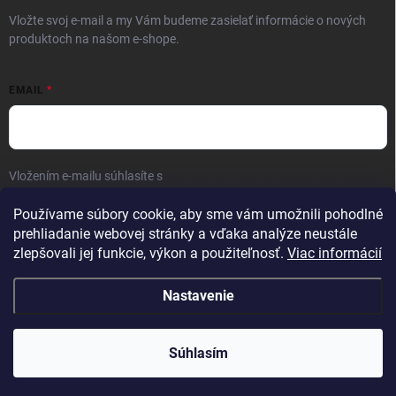
Vložte svoj e-mail a my Vám budeme zasielať informácie o nových
produktoch na našom e-shope.
EMAIL
Vložením e-mailu súhlasíte s
podmienkami ochrany osobných údajov
Prihlásiť sa
Používame súbory cookie, aby sme vám umožnili pohodlné
prehliadanie webovej stránky a vďaka analýze neustále
zlepšovali jej funkcie, výkon a použiteľnosť.
Viac informácií
Nastavenie
Copyright 2026
Kaliber SP s.r.o.
. Všetky práva vyhradené.
Súhlasím
Vytvoril Shoptet