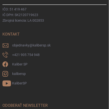
IČO: 51 419 467
IČ DPH: SK2120719623
Zbrojná licencia: LA 002853
KONTAKT
objednavky
@
kalibersp.sk
+421 905 754 948
Kaliber SP
kalibersp
KaliberSP
ODOBERAŤ NEWSLETTER